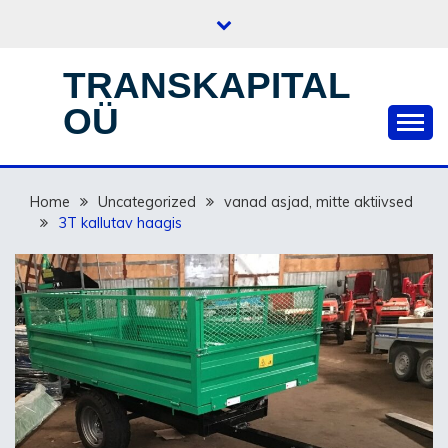
Skip
to
content
TRANSKAPITAL
OÜ
Home
Uncategorized
vanad asjad, mitte aktiivsed
3T kallutav haagis