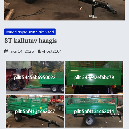
vanad asjad, mitte aktiivsed
3T kallutav haagis
mai 14, 2025
vhost2164
pilt 54456b6950022
pilt 543c42ef6bc79
pilt 5bf4131c620c7
pilt 5bf4131c62011