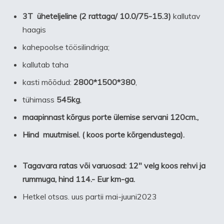
3T üheteljeline (2 rattaga/ 10.0/75-15.3)
kallutav
haagis
kahepoolse töösilindriga;
kallutab taha
kasti mõõdud:
2800*1500*380
,
tühimass
545kg
,
maapinnast kõrgus porte ülemise servani 120cm.,
Hind muutmisel. ( koos porte kõrgendustega).
Tagavara ratas või varuosad: 12″ velg koos rehvi ja
rummuga, hind 114.- Eur km-ga.
Hetkel otsas. uus partii mai-juuni2023