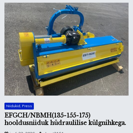
Niidukid, Press
EFGCH/NBMH(135-155-175)
hooldusniiduk hüdraulilise külgnihkega.