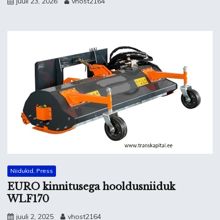
juuli 23, 2026
vhost2164
Niidukid, Press
EURO kinnitusega hooldusniiduk
WLF170
juuli 2, 2025
vhost2164