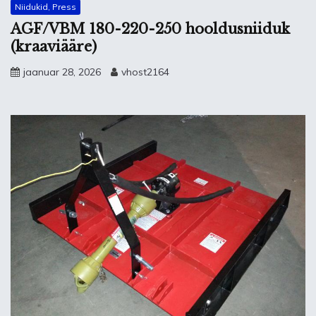
Niidukid, Press
AGF/VBM 180-220-250 hooldusniiduk
(kraaviääre)
jaanuar 28, 2026
vhost2164