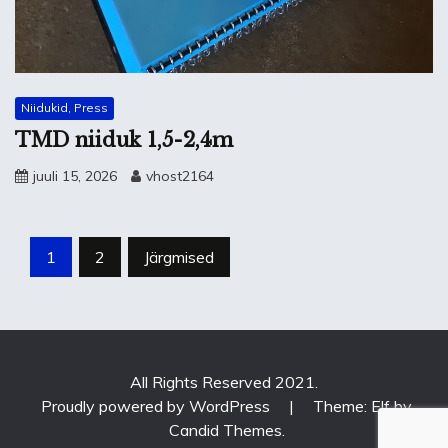
Niidukid, Press
TMD niiduk 1,5-2,4m
juuli 15, 2026
vhost2164
Postituste
1
2
Järgmised
leheküljendus
All Rights Reserved 2021.
Proudly powered by WordPress
|
Theme: Elf by
Candid Themes
.