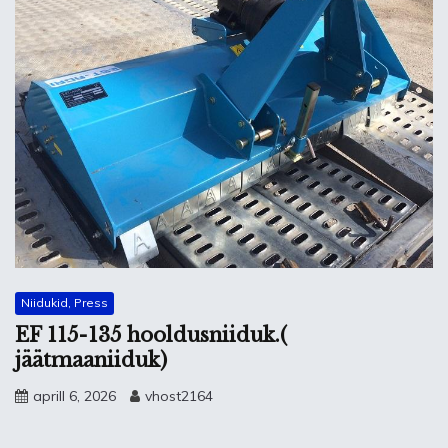
Niidukid, Press
EF 115-135 hooldusniiduk.(
jäätmaaniiduk)
aprill 6, 2026
vhost2164