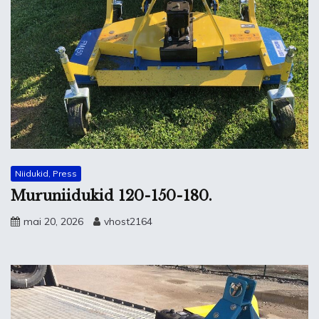
Niidukid, Press
Muruniidukid 120-150-180.
mai 20, 2026
vhost2164