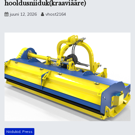
hooldusniiduk(kraaviääre)
juuni 12, 2026
vhost2164
Niidukid, Press