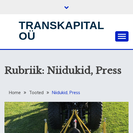
Skip
to
content
TRANSKAPITAL
OÜ
Rubriik:
Niidukid, Press
Home
Tooted
Niidukid, Press