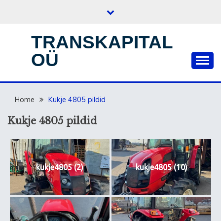
Skip
to
content
TRANSKAPITAL
OÜ
Home
Kukje 4805 pildid
Kukje 4805 pildid
kukje4805 (2)
kukje4805 (10)