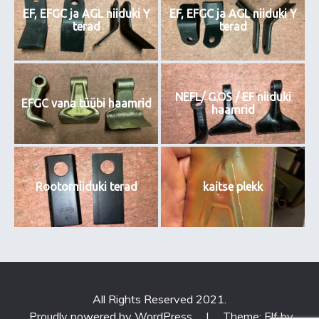
EF, EFGC ja AGL niiduki Y
EF, EFGC ja AGL niiduki Y
terad
terad
NEFL/ G.OS / EF niiduki
EFGC vana tüübi haamrid
haamrid
Rootorniiduki terad
kaitse plekk
All Rights Reserved 2021.
Proudly powered by WordPress
|
Theme: Elf by