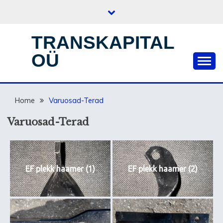
Skip
to
content
TRANSKAPITAL
OÜ
Home
Varuosad-Terad
Varuosad-Terad
EF plekk haamer (1)
EF plekk haamer (2)