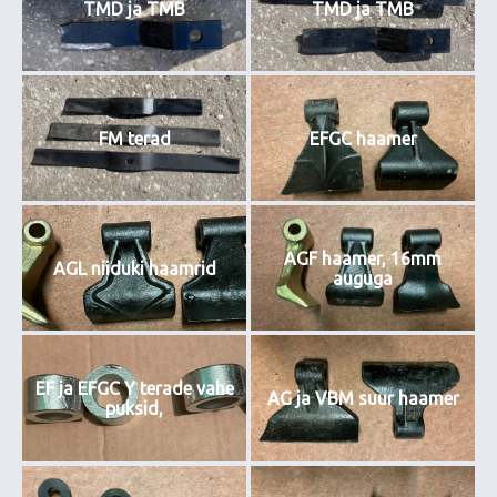
TMD ja TMB
TMD ja TMB
FM terad
EFGC haamer
AGF haamer, 16mm
AGL niiduki haamrid
auguga
EF ja EFGC Y terade vahe
AG ja VBM suur haamer
puksid,