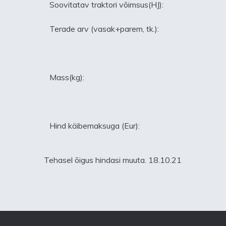
Soovitatav traktori võimsus(HJ):
Terade arv (vasak+parem, tk.):
Mass(kg):
Hind käibemaksuga (Eur):
Tehasel õigus hindasi muuta. 18.10.21