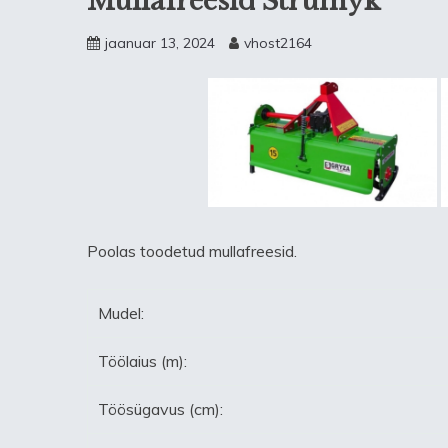
Mullafreesid Strumyk
jaanuar 13, 2024
vhost2164
Poolas toodetud mullafreesid.
Mudel:
Töölaius (m):
Töösügavus (cm):