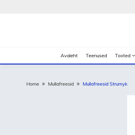
Skip
to
content
Avaleht
Teenused
Tooted
Home
Mullafreesid
Mullafreesid Strumyk