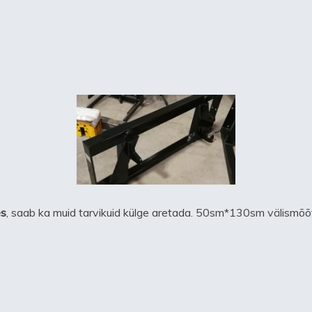
es
, saab ka muid tarvikuid külge aretada. 50sm*130sm välismõõ