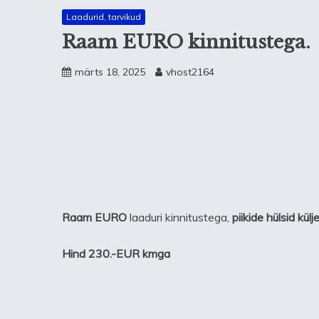
Laadurid, tarvikud
Raam EURO kinnitustega.
märts 18, 2025
vhost2164
Raam EURO
laaduri kinnitustega,
piikide hülsid külj
Hind 230.-EUR kmga