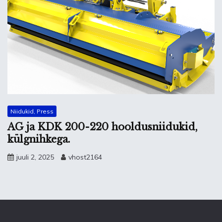
Niidukid, Press
AG ja KDK 200-220 hooldusniidukid,
külgnihkega.
juuli 2, 2025
vhost2164