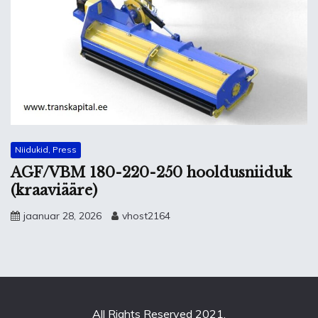
Niidukid, Press
AGF/VBM 180-220-250 hooldusniiduk
(kraaviääre)
jaanuar 28, 2026
vhost2164
All Rights Reserved 2021.