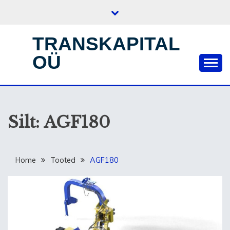
Skip
to
content
TRANSKAPITAL
OÜ
Silt:
AGF180
Home
Tooted
AGF180