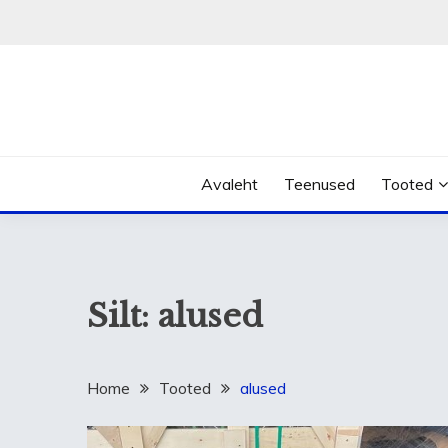
Skip
to
content
Avaleht
Teenused
Tooted
Silt:
alused
Home
Tooted
alused