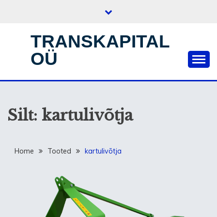
Skip
to
content
TRANSKAPITAL
OÜ
Silt:
kartulivõtja
Home
Tooted
kartulivõtja