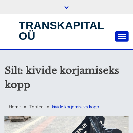
Skip
to
content
TRANSKAPITAL
OÜ
Silt:
kivide korjamiseks
kopp
Home
Tooted
kivide korjamiseks kopp