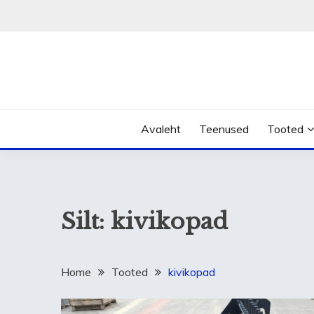
Skip
to
content
Avaleht
Teenused
Tooted
Silt:
kivikopad
Home
Tooted
kivikopad