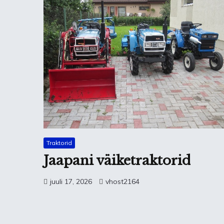
Traktorid
Jaapani väiketraktorid
juuli 17, 2026
vhost2164