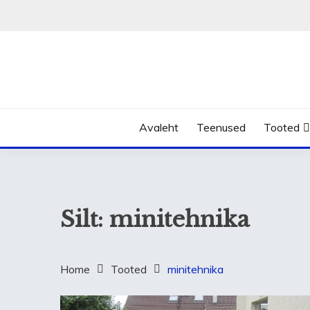
Skip
to
content
Avaleht
Teenused
Tooted
Silt:
minitehnika
Home
Tooted
minitehnika