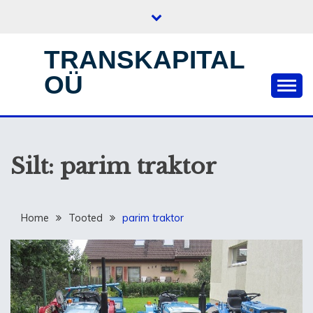
Skip
to
content
TRANSKAPITAL
OÜ
Silt:
parim traktor
Home
Tooted
parim traktor