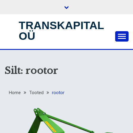
Skip
to
content
TRANSKAPITAL
OÜ
Silt:
rootor
Home
Tooted
rootor