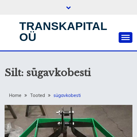
Skip
to
content
TRANSKAPITAL
OÜ
Silt:
sügavkobesti
Home
Tooted
sügavkobesti