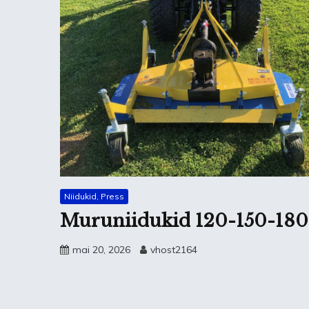
Niidukid, Press
Muruniidukid 120-150-180
mai 20, 2026
vhost2164