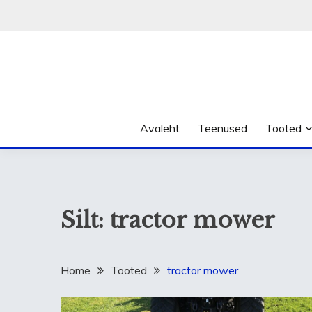
Skip
to
content
Avaleht
Teenused
Tooted
Silt:
tractor mower
Home
Tooted
tractor mower