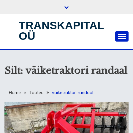
Skip
to
content
TRANSKAPITAL
OÜ
Silt:
väiketraktori randaal
Home
Tooted
väiketraktori randaal