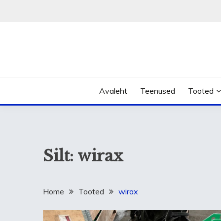
Skip
to
content
Avaleht
Teenused
Tooted
Silt:
wirax
Home
Tooted
wirax