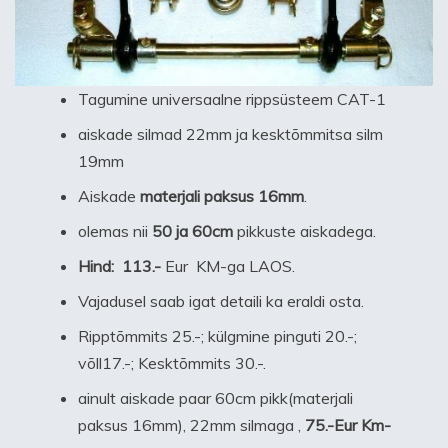
Tagumine universaalne rippsüsteem CAT-1
aiskade silmad 22mm ja kesktõmmitsa silm
19mm
Aiskade
materjali paksus 16mm
.
olemas nii
50 ja 60cm
pikkuste aiskadega.
Hind:
113.-
Eur KM-ga LAOS.
Vajadusel saab igat detaili ka eraldi osta.
Ripptõmmits 25.-; külgmine pinguti 20.-;
võll17.-; Kesktõmmits 30.-.
ainult aiskade paar 60cm pikk(materjali
paksus 16mm), 22mm silmaga ,
75.-Eur Km-