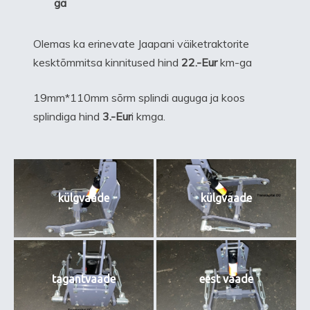
ga
Olemas ka erinevate Jaapani väiketraktorite
kesktõmmitsa kinnitused hind
22.-Eur
km-ga
19mm*110mm sõrm splindi auguga ja koos
splindiga hind
3.-Eur
i kmga.
külgvaade
külgvaade
tagantvaade
eest vaade