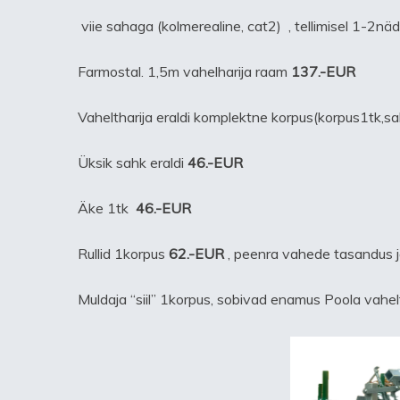
viie sahaga (kolmerealine, cat2)
, tellimisel 1-2näd
Farmostal. 1,5m vahelharija raam
137.-EUR
Vaheltharija eraldi komplektne korpus(korpus1tk,sah
Üksik sahk eraldi
46.-EUR
Äke 1tk
46.-EUR
Rullid 1korpus
62.-EUR
, peenra vahede tasandus j
Muldaja “siil” 1korpus, sobivad enamus Poola vahelt