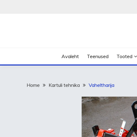
Skip
to
content
Avaleht
Teenused
Tooted
Home
Kartuli tehnika
Vaheltharija