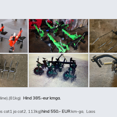
aline),(81kg)
Hind 385.-eur kmga.
s cat1 ja cat2, 113kg)
hind 550.- EUR
km-ga, Laos