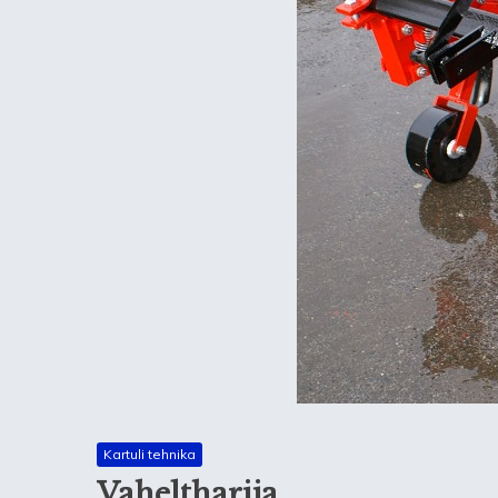
Kartuli tehnika
Vaheltharija