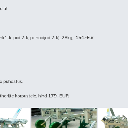
alat.
k1tk, piid 2tk, pii hoidjad 2tk), 28kg,
154.-Eur
a puhastus.
harijte korpustele, hind
179.-EUR