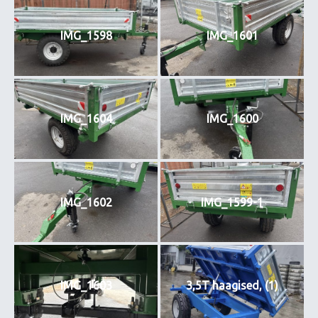
IMG_1598
IMG_1601
IMG_1604
IMG_1600
IMG_1602
IMG_1599-1
IMG_1603
3,5T haagised, (1)