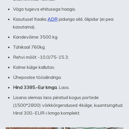
Väga tugeva ehitusega haagis.
Kasutusel Itaalia
ADR
piduriga sild, õlipidur (ei pea
kasutama).
Kandevõime 3500 kg.
Tühikaal 760kg.
Rehvi mõõt -10.0/75-15.3;
Kolme külge kallutav.
Ühepoolse töösilindriga.
Hind 3385.-Eur kmga.
Laos.
Lisana olemas laos piiratud kogus portede
(1500*2800) võrkkõrgendused 4külge, kuumtsingitud.
Hind 300.-EUR-i kmga komplekt.