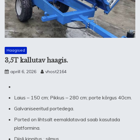
Haagised
3,5T kallutav haagis.
aprill 6, 2026
vhost2164
Laius – 150 cm; Pikkus – 280 cm; porte kõrgus 40cm.
Galvaniseeritud portedega.
Ported on lihtsalt eemaldatavad saab kasutada
platformina.
Diisli kinnitus : silmus.