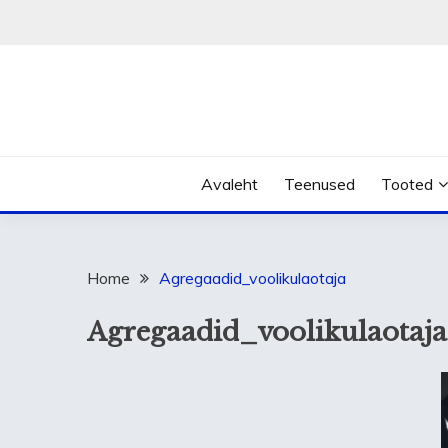
Skip
to
content
Avaleht
Teenused
Tooted
Home
Agregaadid_voolikulaotaja
Agregaadid_voolikulaotaja