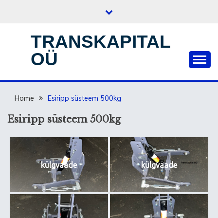
Skip
to
content
TRANSKAPITAL
OÜ
Home
Esiripp süsteem 500kg
Esiripp süsteem 500kg
külgvaade
külgvaade