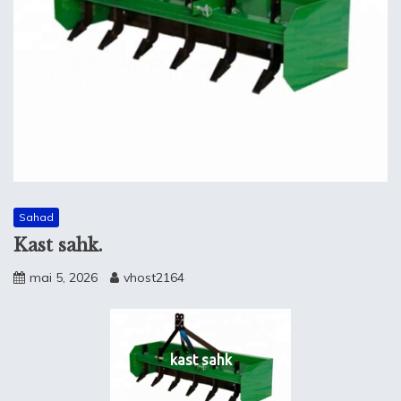
Sahad
Kast sahk.
mai 5, 2026
vhost2164
kast sahk