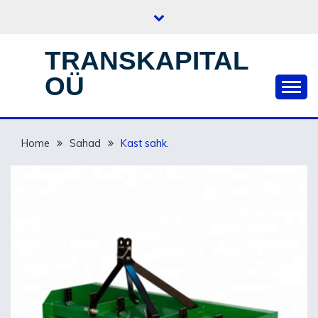
Skip
to
content
TRANSKAPITAL
OÜ
Home
Sahad
Kast sahk.