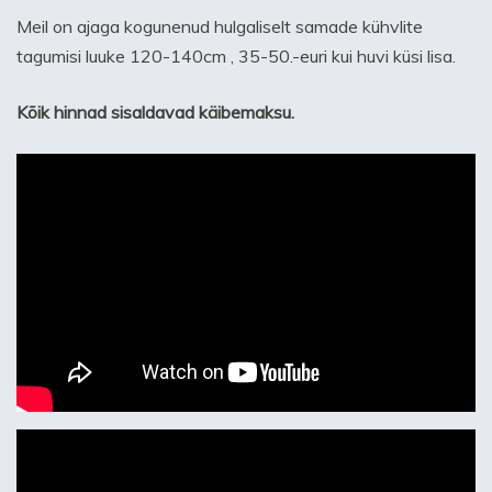
Meil on ajaga kogunenud hulgaliselt samade kühvlite
tagumisi luuke 120-140cm , 35-50.-euri kui huvi küsi lisa.
Kõik hinnad sisaldavad käibemaksu.