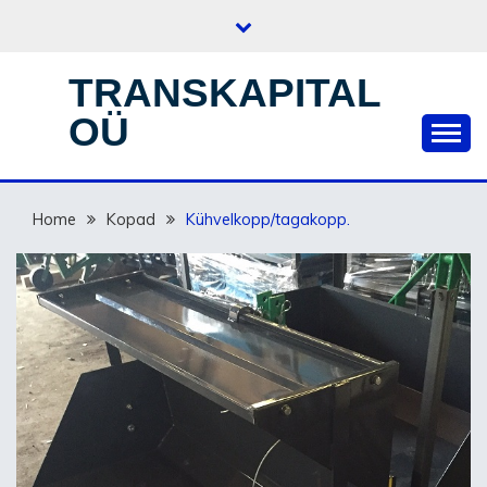
Skip
to
content
TRANSKAPITAL
OÜ
Home
Kopad
Kühvelkopp/tagakopp.