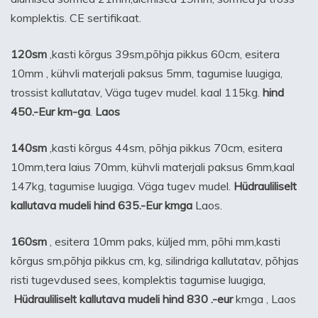
komplektis. CE sertifikaat.
120sm
,kasti kõrgus 39sm,põhja pikkus 60cm, esitera
10mm , kühvli materjali paksus 5mm, tagumise luugiga,
trossist kallutatav, Väga tugev mudel. kaal 115kg.
hind
450.-Eur km-ga
.
Laos
140sm
,kasti kõrgus 44sm, põhja pikkus 70cm, esitera
10mm,tera laius 70mm, kühvli materjali paksus 6mm,kaal
147kg, tagumise luugiga. Väga tugev mudel.
Hüdrauliliselt
kallutava mudeli hind 635.-Eur kmga
Laos.
160sm
, esitera 10mm paks, küljed mm, põhi mm,kasti
kõrgus sm,põhja pikkus cm, kg, silindriga kallutatav, põhjas
risti tugevdused sees, komplektis tagumise luugiga,
Hüdrauliliselt kallutava mudeli hind 830 .-eur
kmga , Laos