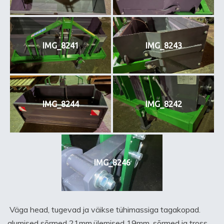
IMG_8241
IMG_8243
IMG_8244
IMG_8242
IMG_8246
Väga head, tugevad ja väikse tühimassiga tagakopad.
alumised sõrmed 21mm,ülemised 19mm, sõrmed ja tross