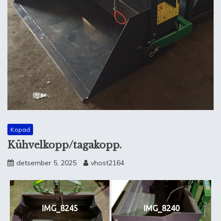
Kopad
Kühvelkopp/tagakopp.
detsember 5, 2025
vhost2164
IMG_8245
IMG_8240