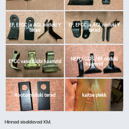
EF, EFGC ja AGL niiduki Y
EF, EFGC ja AGL niiduki Y
terad
terad
NEFL/ G.OS / EF niiduki
EFGC vana tüübi haamrid
haamrid
Rootorniiduki terad
kaitse plekk
Hinnad sisaldavad KM.