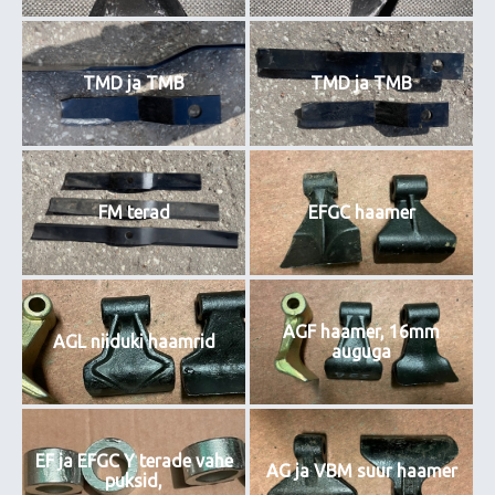
TMD ja TMB
TMD ja TMB
FM terad
EFGC haamer
AGF haamer, 16mm
AGL niiduki haamrid
auguga
EF ja EFGC Y terade vahe
AG ja VBM suur haamer
puksid,