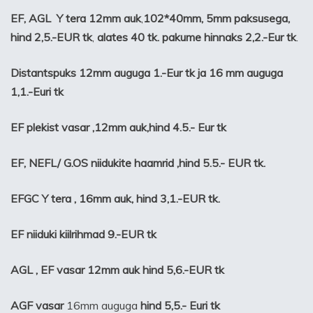
EF, AGL Y tera 12mm auk
,
102*40mm,
5mm paksusega,
hind 2,5.-EUR tk
,
alates 40 tk. pakume hinnaks 2,2.-Eur tk
.
Distantspuks 12mm auguga 1.-Eur tk
ja 16 mm auguga
1,1.-Euri tk
EF plekist vasar ,12mm auk,hind 4.5.- Eur
tk
EF, NEFL/ G.OS niidukite haamrid ,hind 5.5.- EUR tk.
EFGC Y tera , 16mm auk, hind 3,1.-EUR tk.
EF niiduki kiilrihmad 9.-EUR tk
AGL , EF vasar 12mm auk
hind 5,6.-EUR tk
AGF vasar
16mm auguga
hind 5,5.- Euri tk