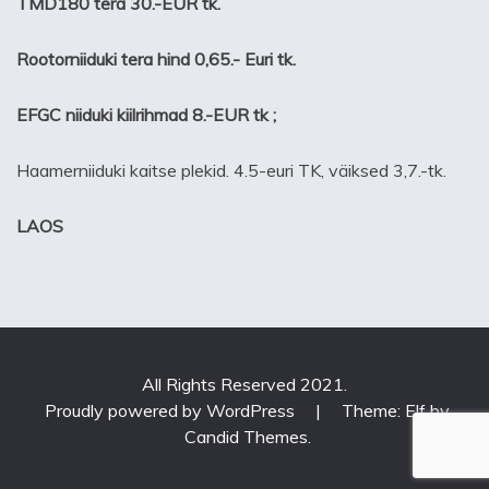
TMD180 tera 30.-EUR tk.
Rootorniiduki tera hind 0,65.- Euri tk.
EFGC niiduki kiilrihmad 8.-EUR tk ;
Haamerniiduki kaitse plekid. 4.5-euri TK, väiksed 3,7.-tk.
LAOS
All Rights Reserved 2021.
Proudly powered by WordPress
|
Theme: Elf by
Candid Themes
.