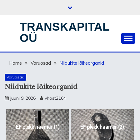
Skip
to
content
TRANSKAPITAL
OÜ
Home
Varuosad
Niidukite lõikeorganid
Varuosad
Niidukite lõikeorganid
juuni 9, 2026
vhost2164
EF plekk haamer (1)
EF plekk haamer (2)