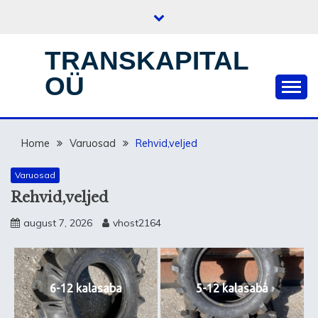
Skip
to
content
TRANSKAPITAL
OÜ
Home
Varuosad
Rehvid,veljed
Varuosad
Rehvid,veljed
august 7, 2026
vhost2164
6-12 kalasaba
5-12 kalasaba