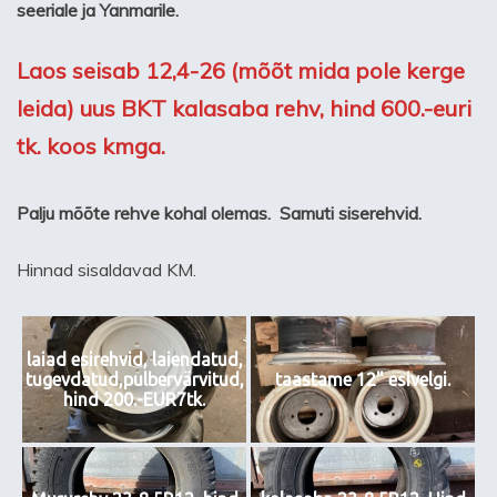
seeriale ja Yanmarile.
Laos seisab 12,4-26 (mõõt mida pole kerge
leida) uus BKT kalasaba rehv, hind 600.-euri
tk. koos kmga.
Palju mõõte rehve kohal olemas. Samuti siserehvid.
Hinnad sisaldavad KM.
laiad esirehvid, laiendatud,
tugevdatud,pulbervärvitud,
taastame 12" esivelgi.
hind 200.-EUR7tk.