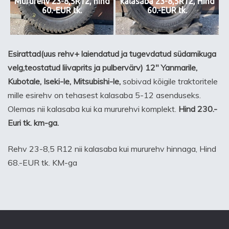
Mururehv 23-8,5R12, hind
kalasaba 23-8,5R12, Hind
60.-EUR tk.
60.-EUR tk.
Esirattad(uus rehv+ laiendatud ja tugevdatud südamikuga
velg,teostatud liivaprits ja pulbervärv) 12″ Yanmarile,
Kubotale, Iseki-le, Mitsubishi-le,
sobivad kõigile traktoritele
mille esirehv on tehasest kalasaba 5-12 asenduseks.
Olemas nii kalasaba kui ka mururehvi komplekt.
Hind 230.-
Euri tk. km-ga.
Rehv 23-8,5 R12 nii kalasaba kui mururehv hinnaga, Hind
68.-EUR tk. KM-ga