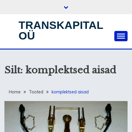
Skip
to
content
TRANSKAPITAL
OÜ
Silt:
komplektsed aisad
Home
Tooted
komplektsed aisad