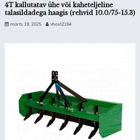
4T kallutatav ühe või kaheteljeline
talasildadega haagis (rehvid 10.0/75-15.3)
märts 19, 2025
vhost2164