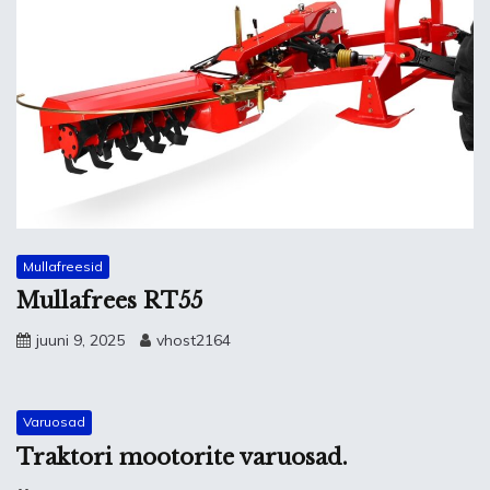
Mullafreesid
Mullafrees RT55
juuni 9, 2025
vhost2164
Varuosad
Traktori mootorite varuosad.